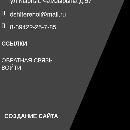
ул.Кыргыс Чамзырына д.57
dshiterehol@mail.ru
8-39422-25-7-85
ССЫЛКИ
ОБРАТНАЯ СВЯЗЬ
ВОЙТИ
СОЗДАНИЕ САЙТА